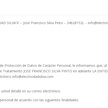
AD SILVA💡 – José Francisco Silva Pinto – 34628152L – info@electric
de Protección de Datos de Carácter Personal, le informamos que, al en
e de Tratamiento JOSE FRANCISCO SILVA PINTO en adelante LA ENTI
ónico info@electricidadsilva.com
usted detalle en su correo electrónico.
ersonal de acuerdo con las siguientes finalidades: