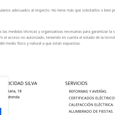
ios adecuados al respecto. No tiene más que solicitarlos o bien pr
as medidas técnicas y organizativas necesarias para garantizar la s
o y/o el acceso no autorizado, teniendo en cuenta el estado de la tecn
del medio físico y natural a que están expuestas.
CTRICIDAD SILVA
SERVICIOS
r Notaria, 18
REFORMAS Y AVERÍAS.
36 Padrenda
CERTIFICADOS ELÉCTRICO
ense
CALEFACCIÓN ELÉCTRICA.
ALUMBRADO DE FIESTAS.