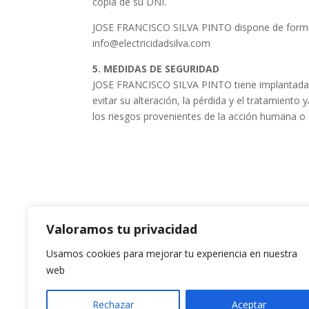
copia de su DNI.
JOSE FRANCISCO SILVA PINTO dispone de formular
info@electricidadsilva.com
5. MEDIDAS DE SEGURIDAD
JOSE FRANCISCO SILVA PINTO tiene implantadas l
evitar su alteración, la pérdida y el tratamient
los riesgos provenientes de la acción humana o 
ELE
Valoramos tu privacidad
Luga
Usamos cookies para mejorar tu experiencia en nuestra
322
web
Our
Rechazar
Aceptar